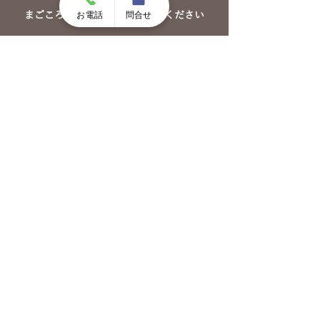
お電話
問合せ
まごころガーデン豊橋へご相談ください
［お問い合わせ］まごころガーデン豊橋
受付時間 9：00～17：00
0532-29-1919
〒441-3122 愛知県豊橋市小島町下田濃136-5
お問い合わせ
まごころガーデン豊橋
​公式ホームページ
8つの特徴
よくいただく質問