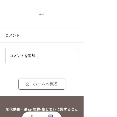
コメント
恵みの雨です☔
桜が咲きはじめ
コメントを追加…
ホームへ戻る
永代供養・墓石•埋葬•墓じまいに関すること
は、