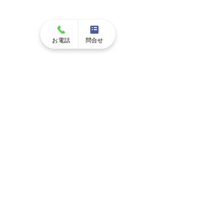
お電話
問合せ
コメント
年末年始のお知
桜が咲きはじめました
コメントを追加…