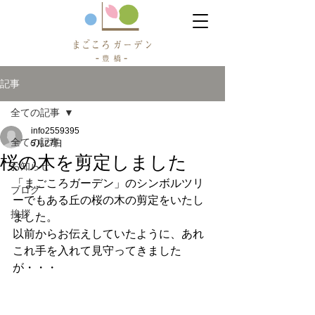
記事
全ての記事
info2559395
全ての記事
5月27日
桜の木を剪定しました
お知らせ
「まごころガーデン」のシンボルツリ
ブログ
ーでもある丘の桜の木の剪定をいたし
挨拶
ました。
以前からお伝えしていたように、あれ
これ手を入れて見守ってきました
が・・・