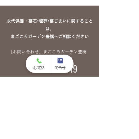
永代供養・墓石•埋葬•墓じまいに関すること
は、
まごころガーデン豊橋へご相談ください
［お問い合わせ］まごころガーデン豊橋
受付時間 9：00～17：00
0532-29-1919
お電話
問合せ
〒441-3122 愛知県豊橋市小島町下田濃136-5
お問い合わせ
まごころガーデン豊橋