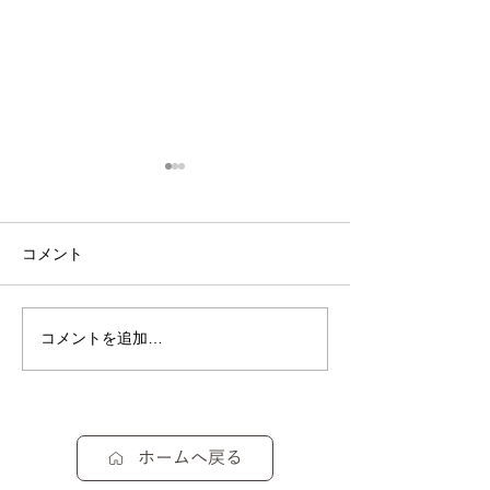
コメント
恵みの雨です☔
桜が咲きはじめ
コメントを追加…
ホームへ戻る