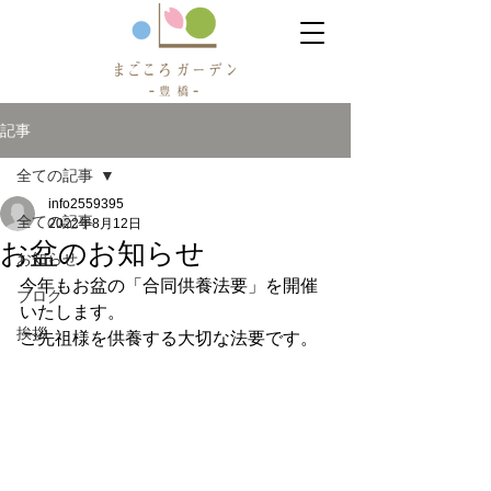
記事
全ての記事
info2559395
全ての記事
2022年8月12日
お盆のお知らせ
お知らせ
今年もお盆の「合同供養法要」を開催
ブログ
いたします。
挨拶
ご先祖様を供養する大切な法要です。